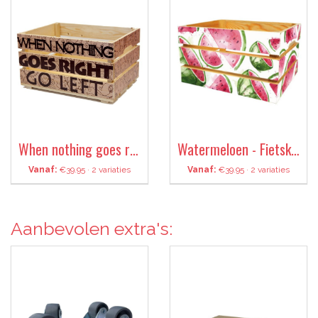
When nothing goes right go left - Fietskrat
Watermeloen - Fietskrat
Vanaf:
€39.95 · 2 variaties
Vanaf:
€39.95 · 2 variaties
Aanbevolen extra's: