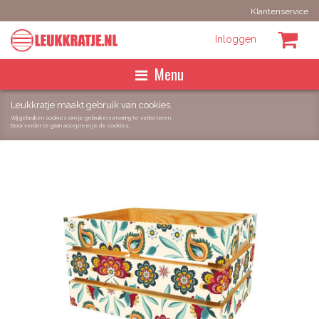
Klantenservice
Inloggen
Menu
Homepage
Leukkratje maakt gebruik van cookies.
Wij gebruiken cookies om je gebruikerservaring te verbeteren.
Door verder te gaan accepteer je de cookies.
Maak het zelf
Best Sellers
Kant en klaar
Zoeken