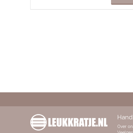
Handi
Over on
Veelges