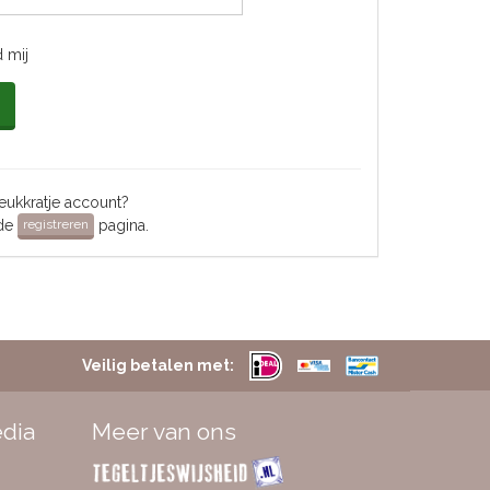
 mij
ukkratje account?
 de
pagina.
registreren
Veilig betalen met:
edia
Meer van ons