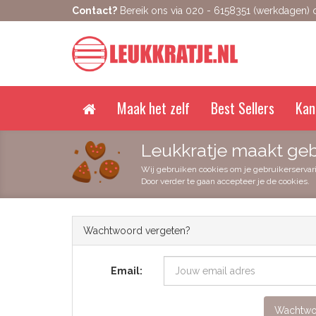
Contact?
Bereik ons via 020 - 6158351 (werkdagen) of
Maak het zelf
Best Sellers
Kan
Leukkratje maakt geb
Wij gebruiken cookies om je gebruikerservar
Door verder te gaan accepteer je de cookies.
Wachtwoord vergeten?
Email:
Wachtwoo