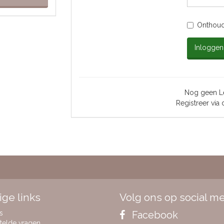
Onthoud
Inloggen
Nog geen Le
Registreer via
ge links
Volg ons op social m
s
Facebook
telde vragen