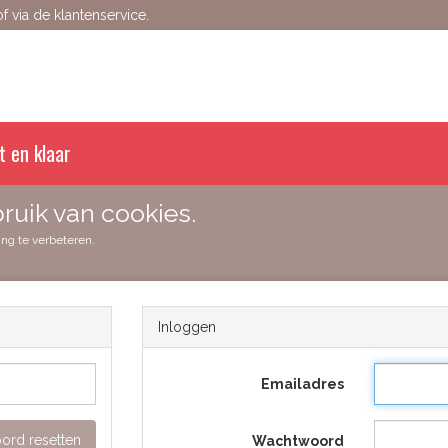
 via de klantenservice.
t en klaar
ruik van cookies.
ing te verbeteren.
Inloggen
Emailadres
rd resetten
Wachtwoord