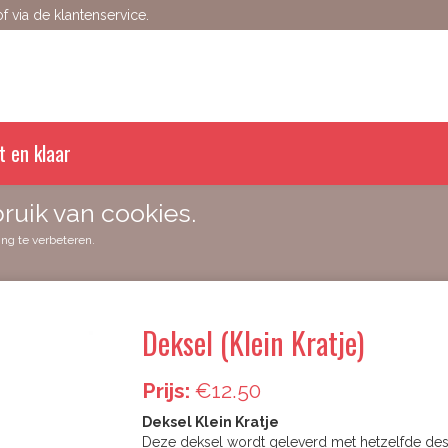
 via de klantenservice.
t en klaar
ruik van cookies.
ing te verbeteren.
Deksel (Klein Kratje)
Prijs:
€12.50
Deksel Klein Kratje
Deze deksel wordt geleverd met hetzelfde desi