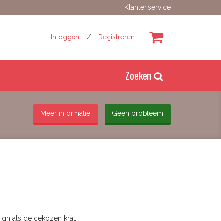
Klantenservice
Inloggen
/
Registreren
Zoeken
Meer informatie
Geen probleem
gn als de gekozen krat.