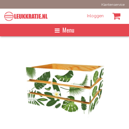
Klantenservice
Inloggen
Menu
Homepage
Maak het zelf
Best Sellers
Kant en klaar
Zoeken