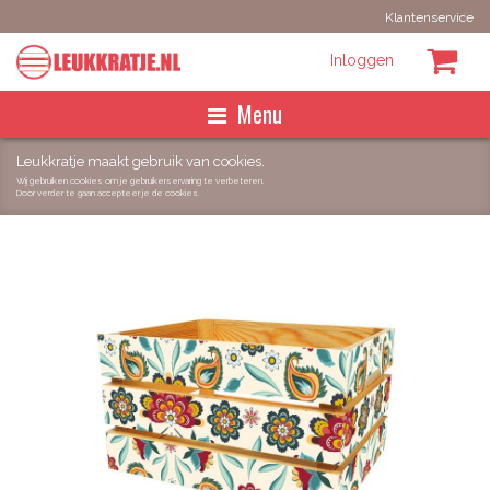
Klantenservice
Inloggen
Menu
Homepage
Leukkratje maakt gebruik van cookies.
Wij gebruiken cookies om je gebruikerservaring te verbeteren.
Door verder te gaan accepteer je de cookies.
Maak het zelf
Best Sellers
Kant en klaar
Zoeken